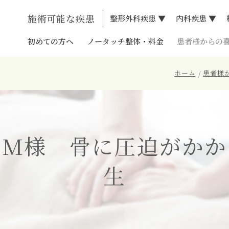
施術可能な疾患
整形外科疾患 ▼
内科疾患 ▼
自律神経失調症
うつ病
生理痛
アトピー性皮膚
初めての方へ
ノータッチ整体・料金
患者様からの
り
貧血
不妊症
スタッフ紹介
ホーム
患者様
頭痛
アクセス
痛
逆流性食道炎
窄症
めまい症
 M様 骨に圧迫がかか
節症
不定愁訴
肘
動悸
生
ニア
過敏性腸症候群
鼻炎・花粉症
胃腸炎