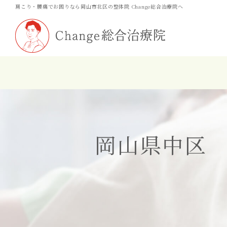
肩こり・腰痛でお困りなら岡山市北区の整体院 Change総合治療院へ
肩こり
背中の張
腰痛
坐骨神経
脊柱管狭
岡山県中区
変形性膝関
テニス
椎間板ヘル
頸椎症